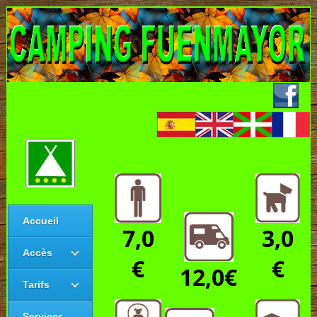
Accueil
7,0
3,0
Accès
€
€
12,0€
Tarifs
Services