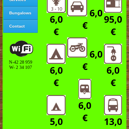
6,0
Bungalows
6,0
95,0
€
Contact
€
€
6,0
N-42 28 959
€
6,0
6,0
W- 2 34 107
€
€
6,0
€
5,0
13,0