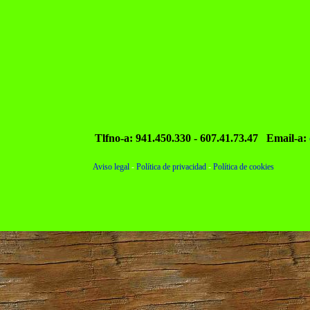
Tlfno-a: 941.450.330 - 607.41.73.47
Email-a:
Aviso legal
-
Política de privacidad
-
Política de cookies