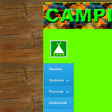
Hasiera
Sarbidea
Prezioak
Zerbitzuak