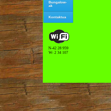
Bungalow-
ak
Kontaktua
N-42 28 959
W- 2 34 107