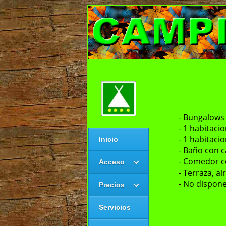
- Bungalows
- 1 habitac
- 1 habitaci
Inicio
- Baño con c
- Comedor c
Acceso
- Terraza, a
- No dispone
Precios
Servicios