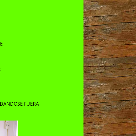
E
E
EDANDOSE FUERA