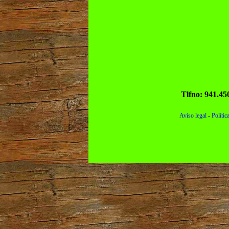
Tlfno: 941.45
Aviso legal
-
Polític