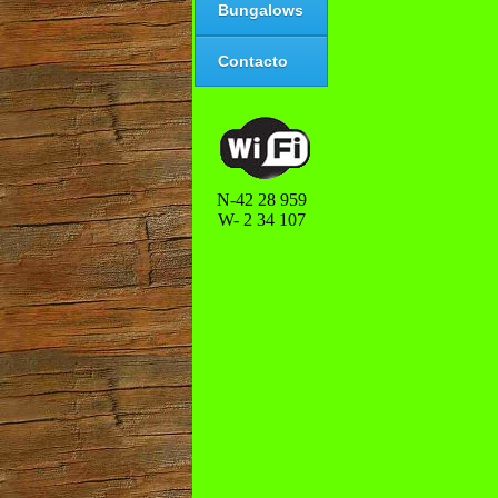
Bungalows
Contacto
N-42 28 959
W- 2 34 107